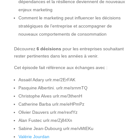
dépendances et la résilience deviennent de nouveaux
enjeux marketing
Comment le marketing peut influencer les décisions
stratégiques de l’entreprise et accompagner de
nouveaux comportements de consommation
Découvrez
6 décisions
pour les entreprises souhaitant
rester pertinentes dans les années à venir.
Cet épisode fait référence aux échanges avec :
Assaël Adary urlr.me/2ErFAK
Pasquine Albertini. urlr.me/srnmTQ
Christophe Alves urlr.me/3thenH
Catherine Barba urlr.me/eHPmPz
Olivier Dauvers urlr.me/rexfYz
Alan Fustec urlr.me/Zj84Xn
Sabine Jean-Dubourg urlr.me/vMtEKu
Valérie Jourdan