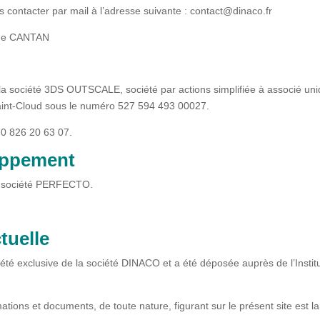
s contacter par mail à l’adresse suivante : contact@dinaco.fr
ne CANTAN
 la société 3DS OUTSCALE, société par actions simplifiée à associé uniq
Saint-Cloud sous le numéro 527 594 493 00027.
 0 826 20 63 07.
oppement
 la société PERFECTO.
ctuelle
é exclusive de la société DINACO et a été déposée auprès de l’Institut
tions et documents, de toute nature, figurant sur le présent site est l