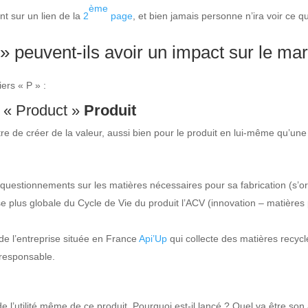
ème
t sur un lien de la
2
page
, et bien jamais personne n’ira voir ce q
 peuvent-ils avoir un impact sur le mar
ers « P » :
: « Product »
Produit
re de créer de la valeur, aussi bien pour le produit en lui-même qu’un
questionnements sur les matières nécessaires pour sa fabrication (s’or
e plus globale du Cycle de Vie du produit l’ACV (innovation – matières 
de l’entreprise située en France
Api’Up
qui collecte des matières recyc
 responsable.
de l’utilité même de ce produit. Pourquoi est-il lancé ? Quel va être son