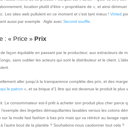
ement, location plutôt d’être « propriétaire de », et ainsi diminuer le
c. Les sites web pullulent en ce moment et c’est tant mieux !
Vinted
pou
tent aussi par exemple : Aigle avec
Second souffle
.
 : « Price »
Prix
de façon équitable en passant par le producteur, aux extracteurs de 
, sans oublier les acteurs qui sont le distributeur et le client. L’idée
ulent.
tiellement aller jusqu’à la transparence complète des prix, et des marg
 qui le patron
», et sa brique d’1 litre qui est devenue le produit le plus
uit. Le consommateur est-il prêt à acheter son produit plus cher parce q
 l’exemple des lingettes démaquillantes lavables versus les cotons déma
ple sur la mode fast fashion à bas prix mais qui va rétrécir au lavage ra
à l’autre bout de la planète ? Souhaitons-nous cautionner tout cela ?