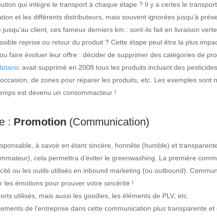
bution qui intègre le transport à chaque étape ? Il y a certes le transpor
ion et les différents distributeurs, mais souvent ignorées jusqu’à présent
 jusqu’au client, ces fameux derniers km : sont-ils fait en livraison verte
ssible reprise ou retour du produit ? Cette étape peut être la plus im
 faire évoluer leur offre : décider de supprimer des catégories de pro
Botanic
avait supprimé en 2008 tous les produits incluant des pesticide
d’occasion, de zones pour réparer les produits, etc. Les exemples sont 
gtemps est devenu un consommacteur !
e :
Promotion
(Communication)
sponsable, à savoir en étant sincère, honnête (humble) et transparen
mmateur), cela permettra d’éviter le greenwashing. La première commu
blicité ou les outils utilisés en inbound marketing (ou outbound). Com
er les émotions pour prouver votre sincérité !
orts utilisés, mais aussi les goodies, les éléments de PLV, etc.
rtements de l’entreprise dans cette communication plus transparente et 