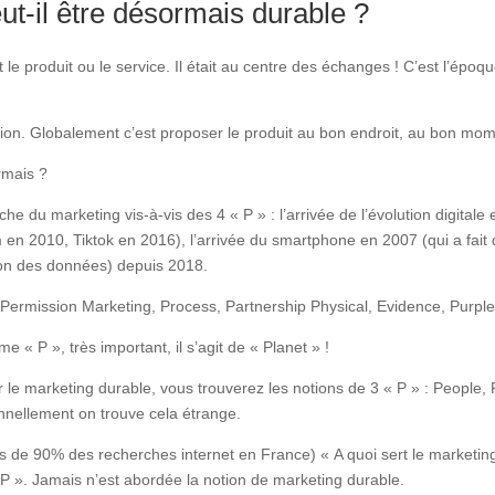
ut-il être désormais durable ?
t le produit ou le service. Il était au centre des échanges ! C’est l’épo
cation. Globalement c’est proposer le produit au bon endroit, au bon mom
rmais ?
 du marketing vis-à-vis des 4 « P » : l’arrivée de l’évolution digitale e
 2010, Tiktok en 2016), l’arrivée du smartphone en 2007 (qui a fait dé
ion des données) depuis 2018.
ermission Marketing, Process, Partnership Physical, Evidence, Purple
 P », très important, il s’agit de « Planet » !
 le marketing durable, vous trouverez les notions de 3 « P » : People, 
onnellement on trouve cela étrange.
de 90% des recherches internet en France) « A quoi sert le marketing
 P ». Jamais n’est abordée la notion de marketing durable.