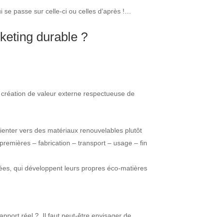
ui se passe sur celle-ci ou celles d’après !…
keting durable ?
e création de valeur externe respectueuse de
ienter vers des matériaux renouvelables plutôt
premières – fabrication – transport – usage – fin
lées, qui développent leurs propres éco-matières
 apport réel ? Il faut peut-être envisager de